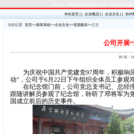
对不起，图片浏览功能需脚本支持，但您的浏览器
本站首页 | |
企业概况 | |
企业文化 | |
协作配
当前位置:
首页
>>
新闻系统
>>
企业文化
>>
党团建设
>>
正文
公司开展
时 间：18-
为庆祝中国共产党建党
97
周年，积极响应
动”，公司于
6
月
22
日下午组织全体员工参观邓
在纪念馆门前，公司党总支书记、总经
跟随讲解员参观了纪念馆，聆听了邓将军为
国成立前后的历史事件。