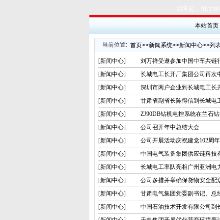
对不起，图片浏
本站首页 |
当前位置:
首页
>>
新闻系统
>>
新闻中心
>>
列
[新闻中心]
刘万祥受邀参加中国中车共链
[新闻中心]
长城电工长开厂集团公司再次中
[新闻中心]
深圳市两户企业到长城电工长
[新闻中心]
甘肃省副省长陈得信到长城电
[新闻中心]
ZJ90DB钻机电控系统在兰石
[新闻中心]
公司召开年中总结大会
[新闻中心]
公司开展活动庆祝建党102周年
[新闻中心]
中国电气装备集团供应链科技
[新闻中心]
长城电工率队亮相广州亚洲电
[新闻中心]
公司多措并举确保货物安全配
[新闻中心]
甘肃电气集团党委副书记、总
[新闻中心]
中国石油技术开发有限公司到