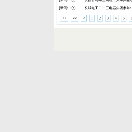
[新闻中心]
长控公司与兰州理工大学共拓
[新闻中心]
长城电工二一三电器集团参加
|<<
<<
<
1
2
3
4
5