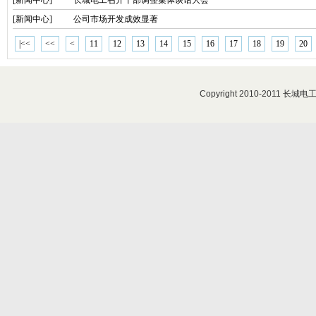
[新闻中心]
长城电工召开干部调整集体谈话大会
[新闻中心]
公司市场开发成效显著
|<<
<<
<
11
12
13
14
15
16
17
18
19
20
Copyright 2010-201